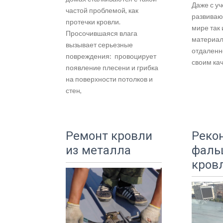
Даже с у
частой проблемой, как
развиваю
протечки кровли.
мире так 
Просочившаяся влага
материал
вызывает серьезные
отдаленн
повреждения: провоцирует
своим ка
появление плесени и грибка
на поверхности потолков и
стен,
Ремонт кровли
Реко
из металла
фаль
кров