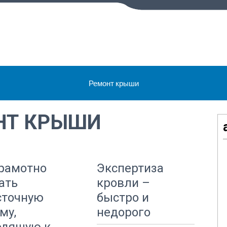
Ремонт крыши
НТ КРЫШИ
грамотно
Экспертиза
ать
кровли –
сточную
быстро и
му,
недорого