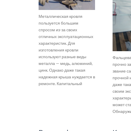
Металлическая кровля
пользуется большим
спросом из-за своих
отличных эксплуатационных
характеристик. Для
изготовления кровли
используют разные виды
Фальцева
металла — медь, алюминий,
прочно з
цинк. Однако даже такая
звание с
надежная крыша нуждается в
прочной 
ремонте. Капитальный
даже так
своим эк
характер
может ст
Обнаружи