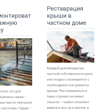
Реставрация
монтироват
крыши в
ражную
частном доме
у
Каждый домовладелец
частной собственности рано
или поздно сталкивается с
необходимостью ремонта
крыши. Расстраиваться в
стно, что для
таких случаях не имеет
 мужчины гараж –
смысла — нужно спокойно
лько место обитания
взвесить все за и против и
«ласточки». Гараж –