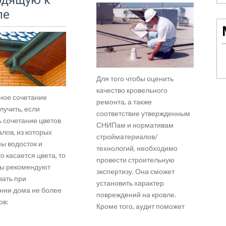
одящую к
ле
Для того чтобы оценить
качество кровельного
ое сочетание
ремонта, а также
лучить, если
соответствие утвержденным
ь сочетание цветов
СНИПам и нормативам
лов, из которых
стройматериалов/
ы водосток и
технологий, необходимо
о касается цвета, то
провести строительную
ы рекомендуют
экспертизу. Она сможет
вать при
установить характер
ии дома не более
повреждений на кровле.
ов:
Кроме того, аудит поможет