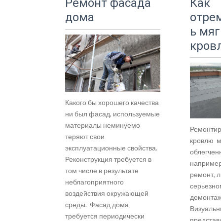
Ремонт фасада
Как
дома
отре
ь мя
кров
Какого бы хорошего качества
ни был фасад, используемые
материалы неминуемо
Ремонтир
теряют свои
кровлю м
эксплуатационные свойства.
облегчен
Реконструкция требуется в
например
том числе в результате
ремонт, л
неблагоприятного
серьезно
воздействия окружающей
демонтаж
среды. Фасад дома
Визуальн
требуется периодически
представ