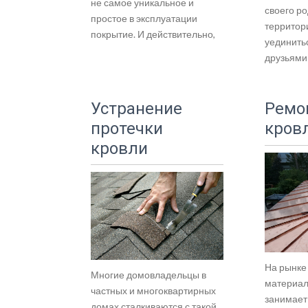
не самое уникальное и
своего р
простое в эксплуатации
территор
покрытие. И действительно,
уединить
друзьями
Устранение
Ремо
протечки
кров
кровли
На рынке
Многие домовладельцы в
материал
частных и многоквартирных
занимает
домах сталкиваются с такой