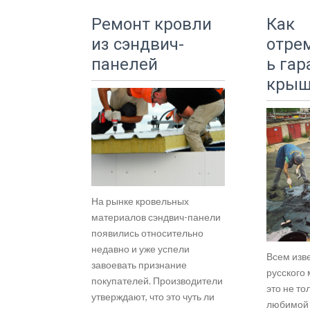
Ремонт кровли
Как
из сэндвич-
отре
панелей
ь га
крыш
На рынке кровельных
материалов сэндвич-панели
появились относительно
недавно и уже успели
Всем изве
завоевать признание
русского
покупателей. Производители
это не то
утверждают, что это чуть ли
любимой 