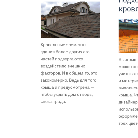
подх
кров
Кровельные элементы
здания более других его
частей подвергаются
Выигрышн
воздействию внешних
можно по
факторов. И в общем-то, это
учитыват
закономерно. Ведь для того
и материа
крыша и предусмотрена —
выполнен
чтобы укрыть дом от воды,
крыша. Чт
снега, града,
дизайнер
использо
оформлен
трех цвет