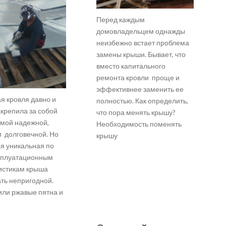
Перед каждым
домовладельцем однажды
неизбежно встает проблема
замены крыши. Бывает, что
вместо капитального
ремонта кровли проще и
эффективнее заменить ее
я кровля давно и
полностью. Как определить,
акрепила за собой
что пора менять крышу?
амой надежной,
Необходимость поменять
и долговечной. Но
крышу
ая уникальная по
сплуатационным
истикам крыша
ать непригодной.
ли ржавые пятна и