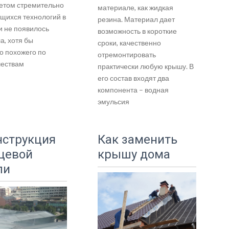
четом стремительно
материале, как жидкая
щихся технологий в
резина. Материал дает
и не появилось
возможность в короткие
а, хотя бы
сроки, качественно
о похожего по
отремонтировать
чествам
практически любую крышу. В
его состав входят два
компонента – водная
эмульсия
нструкция
Как заменить
цевой
крышу дома
ли