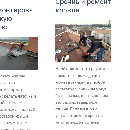
Срочный ремонт
монтироват
кровли
гкую
лю
Необходимость в срочном
ремонте кровли здания
овать мягкую
может возникнуть в любое
ожно как в
время года, причины могут
ном формате,
быть разные, но в основном
 сделать латочный
это разбушевавшаяся
ибо в более
стихия. Если крышу не
м, включая полный
успели отремонтировать
 старой крыши.
капитально, а протечка
ый осмотр дает
ление о степени