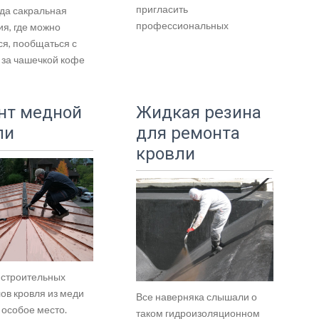
пригласить
ода сакральная
профессиональных
ия, где можно
ся, пообщаться с
 за чашечкой кофе
нт медной
Жидкая резина
ли
для ремонта
кровли
 строительных
ов кровля из меди
Все наверняка слышали о
 особое место.
таком гидроизоляционном